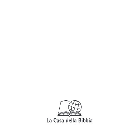
ordini@lacasadellabibbia.it
 – 
www.lacasadellabibbia.it