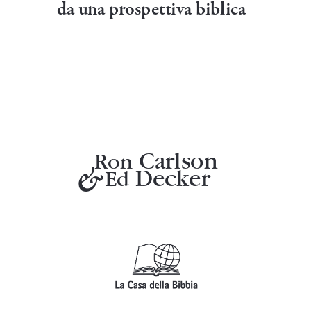
e–mail:  
ordini@bible.it
www.bible.it