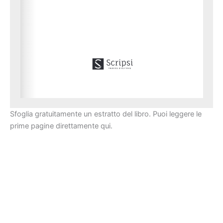
info@scripsi.it
 | 
www.scripsi.it
yeshuathebook@gmail.com
 | 
www.yeshuathebook.com
Sfoglia gratuitamente un estratto del libro. Puoi leggere le
prime pagine direttamente qui.